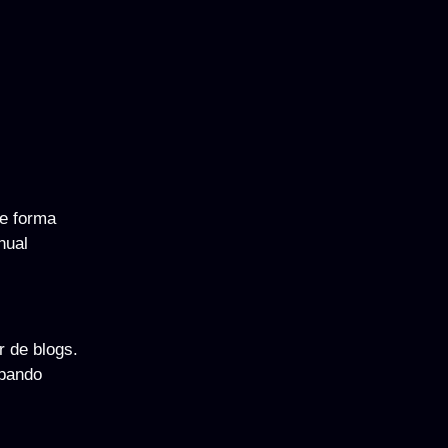
de forma
nual
r de blogs.
upando