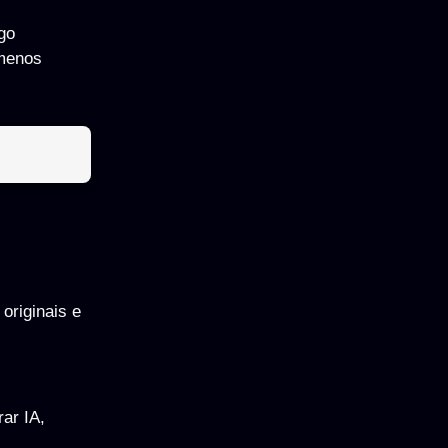
go
 menos
originais e
ar IA,