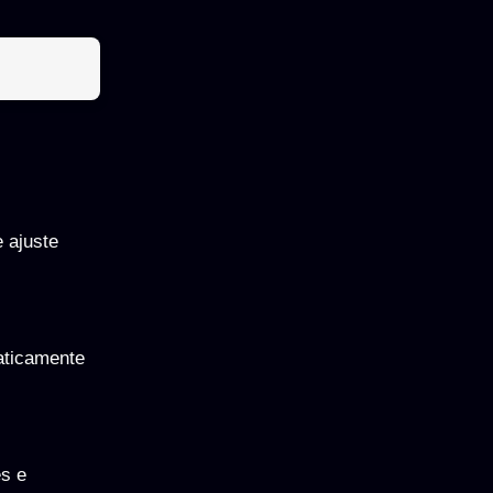
 ajuste
aticamente
es e