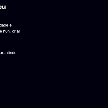
eu
dade e
e n8n, criar
arantindo