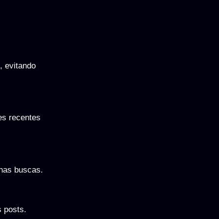
, evitando
es recentes
 nas buscas.
 posts.