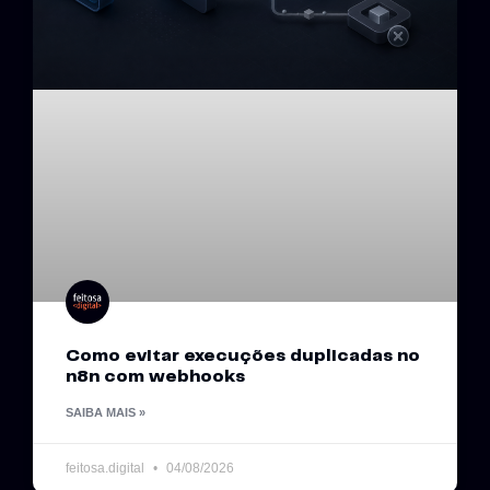
Como evitar execuções duplicadas no
n8n com webhooks
SAIBA MAIS »
feitosa.digital
04/08/2026