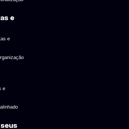
as e
tas e
organização
s e
alinhado
 seus