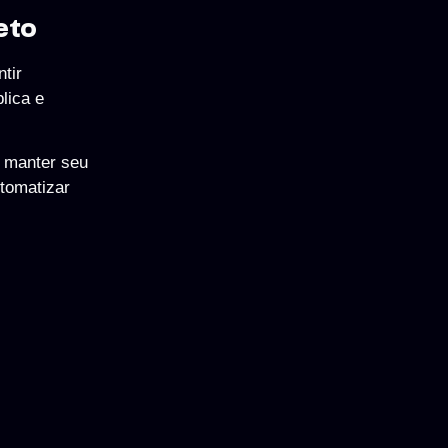
eto
tir
lica e
e manter seu
tomatizar