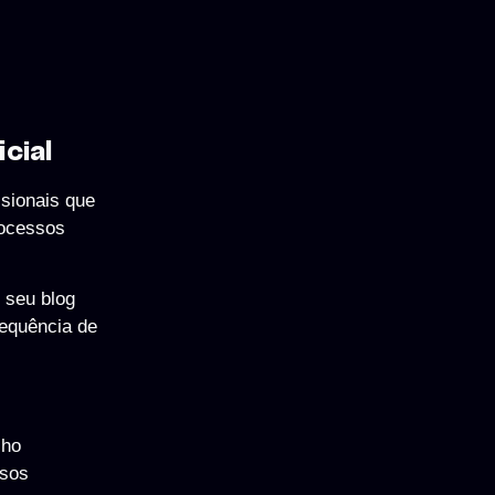
cial
ssionais que
rocessos
, seu blog
requência de
lho
ssos