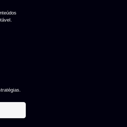
onteúdos
tável.
tratégias.