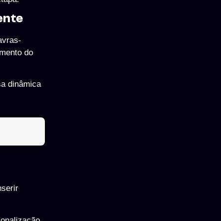
ente
avras-
imento do
sa dinâmica
serir
sonalização