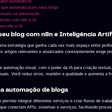
balho automáticos
s que automatizaram seus blogs
s comuns na automação
nteúdo com n8n e IA
com n8n e IA
eu blog com n8n e Inteligência Artifi
 uma estratégia que ganha cada vez mais espaço entre profi
r artigos relevantes e atualizados constantemente exige p
de automação visual, com o poder da IA para criação textual
uais. Você reduz erros, mantém a qualidade e aumenta a f
na automação de blogs
rmite integrar diferentes serviços e criar fluxos de traba
que conectam APIs, sistemas e serviços, facilitando proce