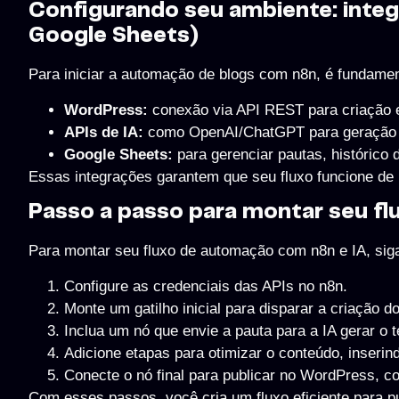
Configurando seu ambiente: integ
Google Sheets)
Para iniciar a automação de blogs com n8n, é fundament
WordPress:
conexão via API REST para criação e
APIs de IA:
como OpenAI/ChatGPT para geração a
Google Sheets:
para gerenciar pautas, histórico d
Essas integrações garantem que seu fluxo funcione de p
Passo a passo para montar seu f
Para montar seu fluxo de automação com n8n e IA, siga 
Configure as credenciais das APIs no n8n.
Monte um gatilho inicial para disparar a criação 
Inclua um nó que envie a pauta para a IA gerar o t
Adicione etapas para otimizar o conteúdo, inseri
Conecte o nó final para publicar no WordPress, c
Com esses passos, você cria um fluxo eficiente para p